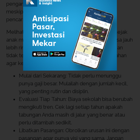
pengaman agar pendidikan anak tetap berjalan
meskipun terjadi risiko pada orang tua sebagai
pencari nafkah.
Melihat data historis, orang tua yang memulai sejak
anak masih di dalam kandungan biasanya merasa jauh
lebih ringan karena beban bulanan yang disisihkan
tidak terlalu besar. Berikut beberapa tips tambahan
agar keuangan Anda tetap sehat:
Mulai dari Sekarang: Tidak perlu menunggu
punya gaji besar. Mulailah dengan jumlah kecil,
yang penting rutin dan disiplin.
Evaluasi Tiap Tahun: Biaya sekolah bisa berubah
mengikuti tren. Cek lagi setiap tahun apakah
tabungan Anda masih di jalur yang benar atau
perlu ditambah sedikit.
Libatkan Pasangan: Obrolkan urusan ini dengan
pasangan agar punya visi yang sama. Jangan