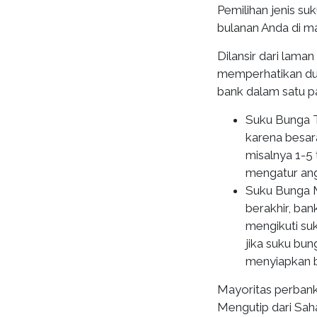
Pemilihan jenis s
bulanan Anda di m
Dilansir dari laman
memperhatikan dua
bank dalam satu p
Suku Bunga T
karena besar
misalnya 1-5
mengatur ang
Suku Bunga M
berakhir, ba
mengikuti suk
jika suku bu
menyiapkan b
Mayoritas perbank
Mengutip dari Sah