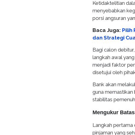
Ketidaktelitian d
menyebabkan kegag
porsi angsuran yan
Baca Juga:
Pili
dan Strategi Cua
Bagi calon debitu
langkah awal yang 
menjadi faktor pe
disetujui oleh pih
Bank akan melakuk
guna memastikan 
stabilitas pemenu
Mengukur Batas
Langkah pertama 
pinjaman yang seh