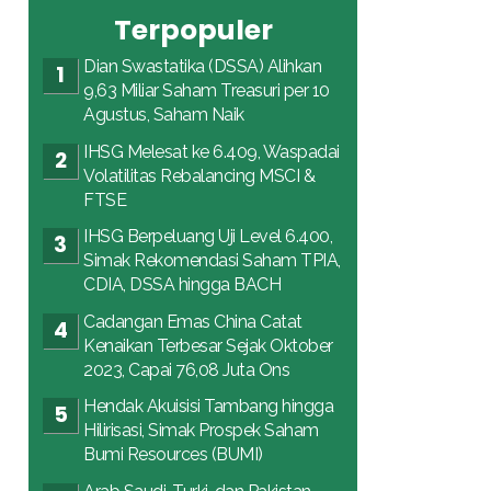
Terpopuler
Dian Swastatika (DSSA) Alihkan
9,63 Miliar Saham Treasuri per 10
Agustus, Saham Naik
IHSG Melesat ke 6.409, Waspadai
Volatilitas Rebalancing MSCI &
FTSE
IHSG Berpeluang Uji Level 6.400,
Simak Rekomendasi Saham TPIA,
CDIA, DSSA hingga BACH
Cadangan Emas China Catat
Kenaikan Terbesar Sejak Oktober
2023, Capai 76,08 Juta Ons
Hendak Akuisisi Tambang hingga
Hilirisasi, Simak Prospek Saham
Bumi Resources (BUMI)