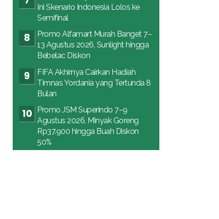
Ini Skenario Indonesia Lolos ke
Semifinal
Promo Alfamart Murah Banget 7–
13 Agustus 2026, Sunlight hingga
Bebelac Diskon
FIFA Akhirnya Cairkan Hadiah
Timnas Yordania yang Tertunda 8
Bulan
Promo JSM Superindo 7–9
Agustus 2026, Minyak Goreng
Rp37.900 hingga Buah Diskon
50%