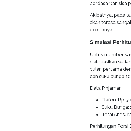
berdasarkan sisa 
Akibatnya, pada t
akan terasa sang
pokoknya.
Simulasi Perhit
Untuk memberikan
dialokasikan setia
bulan pertama den
dan suku bunga 10
Data Pinjaman:
Plafon: Rp 5
Suku Bunga: 
Total Angsura
Perhitungan Porsi 