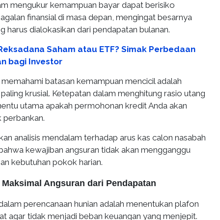
alam mengukur kemampuan bayar dapat berisiko
alan finansial di masa depan, mengingat besarnya
g harus dialokasikan dari pendapatan bulanan.
h Reksadana Saham atau ETF? Simak Perbedaan
n bagi Investor
r, memahami batasan kemampuan mencicil adalah
paling krusial. Ketepatan dalam menghitung rasio utang
nentu utama apakah permohonan kredit Anda akan
ak perbankan.
an analisis mendalam terhadap arus kas calon nasabah
bahwa kewajiban angsuran tidak akan mengganggu
han kebutuhan pokok harian.
 Maksimal Angsuran dari Pendapatan
dalam perencanaan hunian adalah menentukan plafon
at agar tidak menjadi beban keuangan yang menjepit.