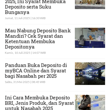
2025, Ini Syarat Membuka
Deposito serta Suku
Bunganya
Jumat, 11 Juli 2025 | 16:30 WIB
Mau Nabung Deposito Bank
Mandiri? Cek Syarat dan
Ketentuan Membuka
Depositonya
Kamis, 10 Juli 2025 | 14:07 WIB
Panduan Buka Deposito di
myBCA Online dan Syarat
bagi Nasabah per 2025
Sabtu, 31 Mei 2025 | 08:45 WIB
Ini Cara Membuka Deposito
BRI, Jenis Produk, dan Syarat
untuk Nasabah 2025