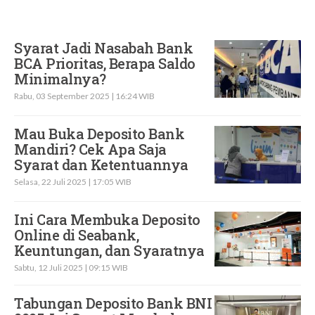
Syarat Jadi Nasabah Bank
BCA Prioritas, Berapa Saldo
Minimalnya?
Rabu, 03 September 2025 | 16:24 WIB
Mau Buka Deposito Bank
Mandiri? Cek Apa Saja
Syarat dan Ketentuannya
Selasa, 22 Juli 2025 | 17:05 WIB
Ini Cara Membuka Deposito
Online di Seabank,
Keuntungan, dan Syaratnya
Sabtu, 12 Juli 2025 | 09:15 WIB
Tabungan Deposito Bank BNI