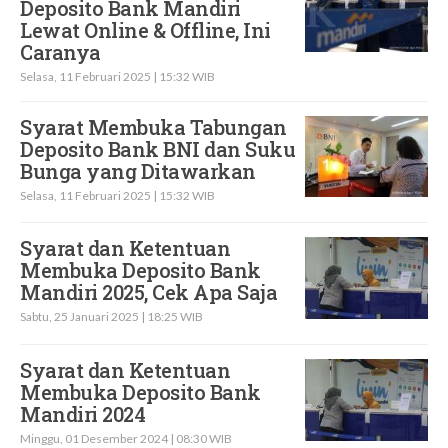
Deposito Bank Mandiri
Lewat Online & Offline, Ini
Caranya
Selasa, 11 Februari 2025 | 15:32 WIB
Syarat Membuka Tabungan
Deposito Bank BNI dan Suku
Bunga yang Ditawarkan
Selasa, 11 Februari 2025 | 15:32 WIB
Syarat dan Ketentuan
Membuka Deposito Bank
Mandiri 2025, Cek Apa Saja
Sabtu, 25 Januari 2025 | 18:25 WIB
Syarat dan Ketentuan
Membuka Deposito Bank
Mandiri 2024
Minggu, 01 Desember 2024 | 08:30 WIB