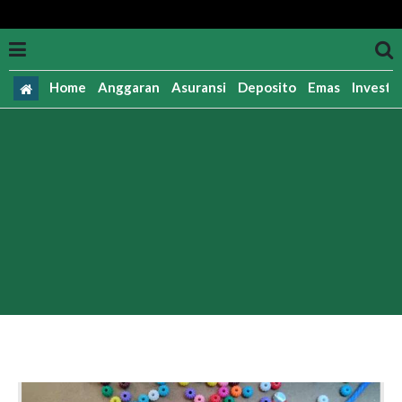
Home
Anggaran
Asuransi
Deposito
Emas
Investas
Deposito