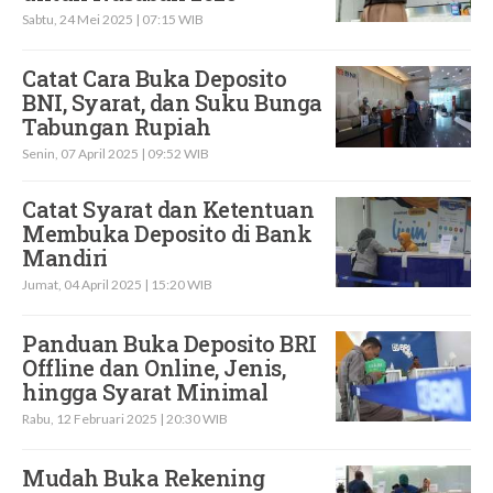
Sabtu, 24 Mei 2025 | 07:15 WIB
Catat Cara Buka Deposito
BNI, Syarat, dan Suku Bunga
Tabungan Rupiah
Senin, 07 April 2025 | 09:52 WIB
Catat Syarat dan Ketentuan
Membuka Deposito di Bank
Mandiri
Jumat, 04 April 2025 | 15:20 WIB
Panduan Buka Deposito BRI
Offline dan Online, Jenis,
hingga Syarat Minimal
Rabu, 12 Februari 2025 | 20:30 WIB
Mudah Buka Rekening