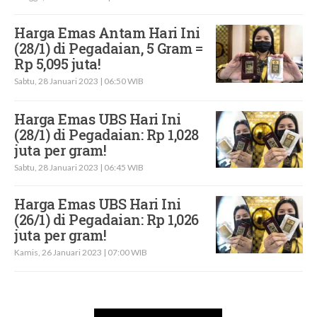
Harga Emas Antam Hari Ini
(28/1) di Pegadaian, 5 Gram =
Rp 5,095 juta!
Sabtu, 28 Januari 2023 | 06:50 WIB
Harga Emas UBS Hari Ini
(28/1) di Pegadaian: Rp 1,028
juta per gram!
Sabtu, 28 Januari 2023 | 06:45 WIB
Harga Emas UBS Hari Ini
(26/1) di Pegadaian: Rp 1,026
juta per gram!
Kamis, 26 Januari 2023 | 07:00 WIB