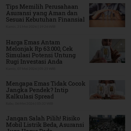
Tips Memilih Perusahaan
Asuransi yang Aman dan
Sesuai Kebutuhan Finansial
Kamis, 21 Mei 2026 | 19:26 WIB
Harga Emas Antam
Melonjak Rp 63.000, Cek
Simulasi Potensi Untung
Rugi Investasi Anda
Kamis, 07 Mei 2026 | 05:25 WIB
Mengapa Emas Tidak Cocok
Jangka Pendek? Intip
Kalkulasi Spread
Rabu, 06 Mei 2026 | 05:32 WIB
Jangan Salah Pilih! Risiko
Mobil Listrik Beda, Asuransi
Juga Harus Beda