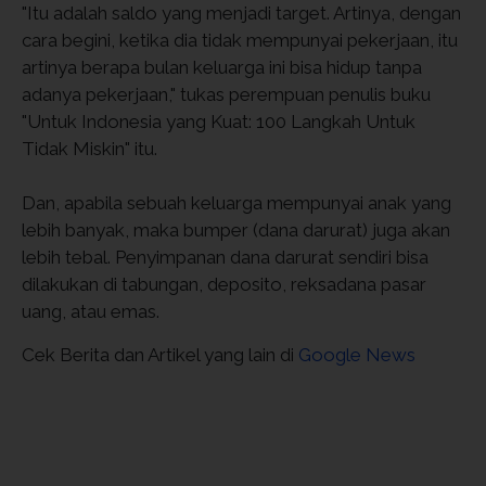
"Itu adalah saldo yang menjadi target. Artinya, dengan
cara begini, ketika dia tidak mempunyai pekerjaan, itu
artinya berapa bulan keluarga ini bisa hidup tanpa
adanya pekerjaan," tukas perempuan penulis buku
"Untuk Indonesia yang Kuat: 100 Langkah Untuk
Tidak Miskin" itu.
Dan, apabila sebuah keluarga mempunyai anak yang
lebih banyak, maka bumper (dana darurat) juga akan
lebih tebal. Penyimpanan dana darurat sendiri bisa
dilakukan di tabungan, deposito, reksadana pasar
uang, atau emas.
Cek Berita dan Artikel yang lain di
Google News