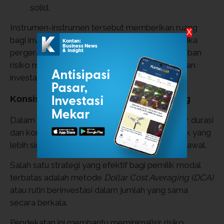
solid.
Instrumen-instrumen tersebut memberikan ruang
X
bagi investor pemula untuk mempelajari dinamika
pergerakan harga tanpa harus menanggung beban
risiko modal yang terlalu besar di awal perjalanan
investasinya.
Konsistensi melalui Dollar Cost Averaging
Dalam konteks investasi jangka panjang, faktor durasi
dan konsistensi sering kali memberikan dampak yang
lebih signifikan dibandingkan besarnya setoran awal.
Salah satu strategi yang efektif bagi pemilik modal
terbatas adalah metode
Dollar Cost Averaging (DCA)
atau rutin berinvestasi dalam jumlah yang sama
secara berkala.
Pendekatan ini membantu meminimalisir risiko