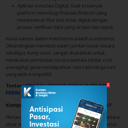
Aplikasi Investasi Digital: Saat ini banyak
platform teknologi finansial (fintech) yang
menawarkan fitur beli dolar digital dengan
proses verifikasi data yang simpel dan cepat.
Kunci sukses dalam investasi ini adalah konsistensi.
Dibandingkan membeli dalam jumlah besar secara
sekaligus (lump sum), sangat disarankan untuk
melakukan pembelian secara berkala (dollar cost
averaging) guna mendapatkan rata-rata harga kurs
yang lebih kompetitif.
X
Tonton:
PIDATO LENGKAP DONALD TRUMP,
PERINTAH PERANG LAWAN IRAN
Komparasi Aset: Pilih Dolar AS atau Emas?
Pertanyaan mengenai mana yang lebih unggul antara
dolar dan emas sering kali muncul di benak investor.