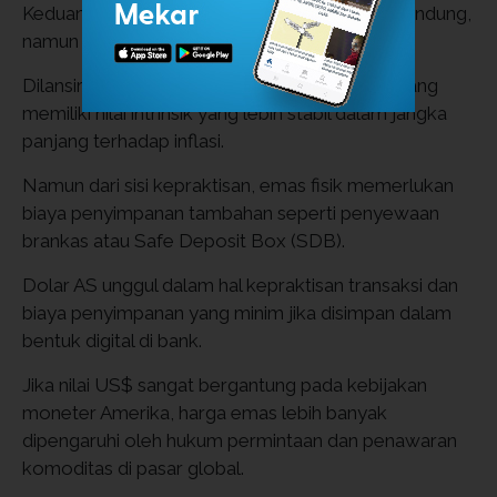
Keduanya memang berstatus sebagai aset pelindung,
namun memiliki cara kerja yang berbeda.
Dilansir dari
Sahabat Pegadaian
, emas dipandang
memiliki nilai intrinsik yang lebih stabil dalam jangka
panjang terhadap inflasi.
Namun dari sisi kepraktisan, emas fisik memerlukan
biaya penyimpanan tambahan seperti penyewaan
brankas atau Safe Deposit Box (SDB).
Dolar AS unggul dalam hal kepraktisan transaksi dan
biaya penyimpanan yang minim jika disimpan dalam
bentuk digital di bank.
Jika nilai US$ sangat bergantung pada kebijakan
moneter Amerika, harga emas lebih banyak
dipengaruhi oleh hukum permintaan dan penawaran
komoditas di pasar global.