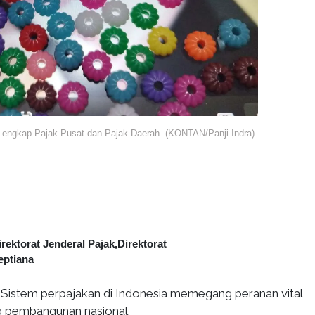
 Lengkap Pajak Pusat dan Pajak Daerah. (KONTAN/Panji Indra)
irektorat Jenderal Pajak,Direktorat
eptiana
Sistem perpajakan di Indonesia memegang peranan vital
pembangunan nasional.