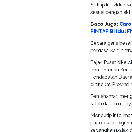
Setiap individu m
sesuai dengan akti
Baca Juga:
Cara
PINTAR BI Idul Fi
Secara garis besar
berdasarkan lemba
Pajak Pusat dikelo
Kementerian Keuan
Pendapatan Daera
di tingkat Provin
Pemahaman mengena
salah dalam menye
Mengutip informas
pajak pusat digun
sedangkan pajak d