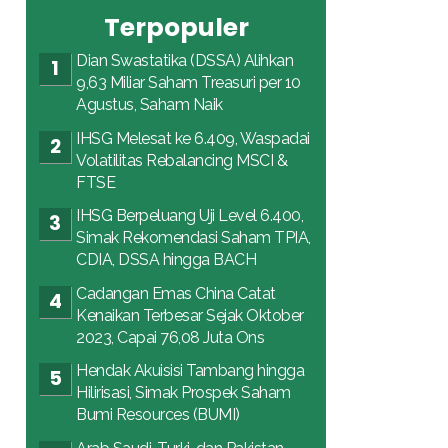
Terpopuler
Dian Swastatika (DSSA) Alihkan
9,63 Miliar Saham Treasuri per 10
Agustus, Saham Naik
IHSG Melesat ke 6.409, Waspadai
Volatilitas Rebalancing MSCI &
FTSE
IHSG Berpeluang Uji Level 6.400,
Simak Rekomendasi Saham TPIA,
CDIA, DSSA hingga BACH
Cadangan Emas China Catat
Kenaikan Terbesar Sejak Oktober
2023, Capai 76,08 Juta Ons
Hendak Akuisisi Tambang hingga
Hilirisasi, Simak Prospek Saham
Bumi Resources (BUMI)