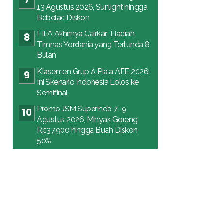
13 Agustus 2026, Sunlight hingga
Bebelac Diskon
FIFA Akhirnya Cairkan Hadiah
Timnas Yordania yang Tertunda 8
Bulan
Klasemen Grup A Piala AFF 2026:
Ini Skenario Indonesia Lolos ke
Semifinal
Promo JSM Superindo 7–9
Agustus 2026, Minyak Goreng
Rp37.900 hingga Buah Diskon
50%