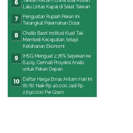
Taiwan Kecam China soal Aturan
Lalu Lintas Kapal di Selat Taiwan
Penguatan Rupiah Pekan Ini
Terangkat Pelemahan Dolar
Chatib Basri: Institusi Kuat Tak
Membeli Kecepatan, tetapi
Ketahanan Ekonomi
IHSG Menguat 2,78% Sepekan ke
6.409, Cermati Proyeksi Analis
untuk Pekan Depan
Daftar Harga Emas Antam Hari Ini
(8/8): Naik Rp 40.000 Jadi Rp
2.690.000 Per Gram