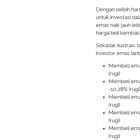
Dengan selisih har
untuk investasi da
emas naik jauh leb
harga beli kembali
Sekadar ilustrasi, 
investor emas lan
Membeli emas
(rugi)
Membeli ema
-10,28% (rugi
Membeli emas
(rugi)
Membeli emas
(rugi)
Membeli emas
(rugi)