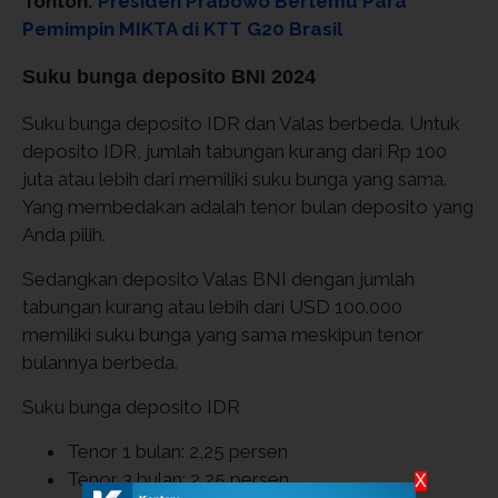
Tonton:
Presiden Prabowo Bertemu Para
Pemimpin MIKTA di KTT G20 Brasil
Suku bunga deposito BNI 2024
Suku bunga deposito IDR dan Valas berbeda. Untuk
deposito IDR, jumlah tabungan kurang dari Rp 100
juta atau lebih dari memiliki suku bunga yang sama.
Yang membedakan adalah tenor bulan deposito yang
Anda pilih.
Sedangkan deposito Valas BNI dengan jumlah
tabungan kurang atau lebih dari USD 100.000
memiliki suku bunga yang sama meskipun tenor
bulannya berbeda.
Suku bunga deposito IDR
Tenor 1 bulan: 2,25 persen
Tenor 3 bulan: 2,25 persen
X