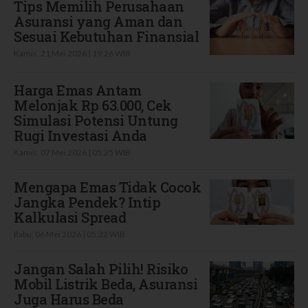
Tips Memilih Perusahaan
Asuransi yang Aman dan
Sesuai Kebutuhan Finansial
Kamis, 21 Mei 2026 | 19:26 WIB
Harga Emas Antam
Melonjak Rp 63.000, Cek
Simulasi Potensi Untung
Rugi Investasi Anda
Kamis, 07 Mei 2026 | 05:25 WIB
Mengapa Emas Tidak Cocok
Jangka Pendek? Intip
Kalkulasi Spread
Rabu, 06 Mei 2026 | 05:32 WIB
Jangan Salah Pilih! Risiko
Mobil Listrik Beda, Asuransi
Juga Harus Beda