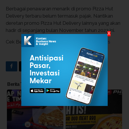
Berbagai penawaran menarik di promo Pizza Hut
Delivery terbaru belum termasuk pajak. Nantikan
deretan promo Pizza Hut Delivery lainnya yang akan
hadir di sepanjang bulan November tahun 2023 ini.
X
Cek Berita dan Artikel yang lain di
Google News
INDEKS BERITA
Berita Terkait