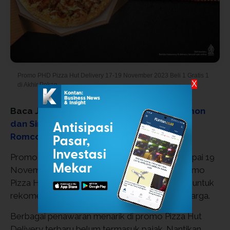
Promo PHD Pizza Hut Delivery 17-19 November 2023 Beli 1 Gratis 1
X
di Akhir Pekan
Baca Juga:
Jadwal Tayang Drakor My Demon
dan Sinopsis, Song Kang-Kim Yoo Jung di
Romcom-Fantasi
Promo Pizza Hut Delivery terbaru berlaku sampai 19
November 2023. Nikmati lezatnya pizza di promo
Pizza Hut terbaru selama akhir pekan tersebut untuk
rekomendasi makan bersama teman atau keluarga.
Berbagai penawaran menarik di promo Pizza Hut
Delivery terbaru belum termasuk pajak. Nantikan