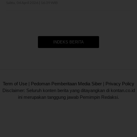
Sabtu, 04 April 2026 | 16:39 WIB
INDEKS BERITA
2020 @ Kontan.co.id All rights reserved.
Term of Use
|
Pedoman Pemberitaan Media Siber
|
Privacy Policy
Disclaimer: Seluruh konten berita yang ditayangkan di kontan.co.id
ini merupakan tanggung jawab Pemimpin Redaksi.