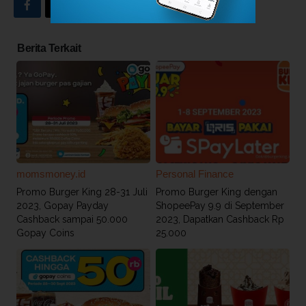
INDEKS BERITA
Berita Terkait
momsmoney.id
Personal Finance
Promo Burger King 28-31 Juli
Promo Burger King dengan
2023, Gopay Payday
ShopeePay 9.9 di September
Cashback sampai 50.000
2023, Dapatkan Cashback Rp
Gopay Coins
25.000