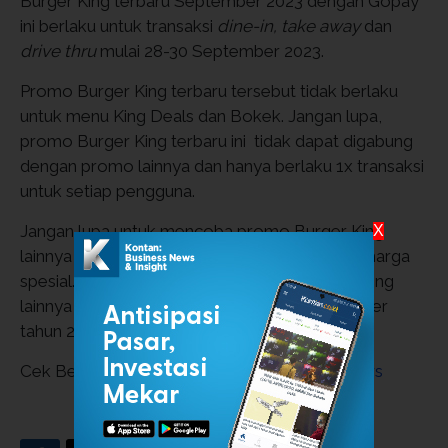
Burger King terbaru September 2023 dengan Gopay
ini berlaku untuk transaksi
dine-in, take away
dan
drive thru
mulai 28-30 September 2023.
Promo Burger King terbaru tersebut tidak berlaku
untuk menu King Deals dan Bokek. Jangan lupa,
promo Burger King terbaru ini tidak dapat digabung
dengan promo lainnya dan hanya berlaku 1x transaksi
untuk setiap pengguna.
Jangan lupa untuk mencoba promo Burger King
X
lainnya yang memberikan menu lezat dengan harga
spesial. Nantikan juga promo-promo Burger King
lainnya yang akan hadir di akhir bulan September
tahun 2023 ini.
Cek Berita dan Artikel yang lain di
Google News