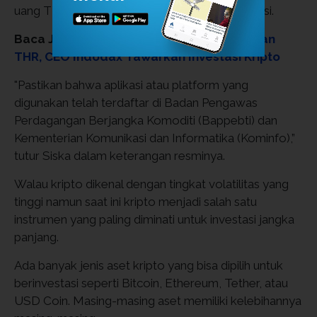
uang THR dapat dialokasikan untuk berinvestasi.
Baca Juga:
Agar Tidak Boros Menggunakan
THR, CEO Indodax Tawarkan Investasi Kripto
"Pastikan bahwa aplikasi atau platform yang
digunakan telah terdaftar di Badan Pengawas
Perdagangan Berjangka Komoditi (Bappebti) dan
Kementerian Komunikasi dan Informatika (Kominfo),”
tutur Siska dalam keterangan resminya.
Walau kripto dikenal dengan tingkat volatilitas yang
tinggi namun saat ini kripto menjadi salah satu
instrumen yang paling diminati untuk investasi jangka
panjang.
Ada banyak jenis aset kripto yang bisa dipilih untuk
berinvestasi seperti Bitcoin, Ethereum, Tether, atau
USD Coin. Masing-masing aset memiliki kelebihannya