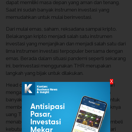
dapat memiliki masa depan yang aman dan tenang.
Saat ini sudah banyak instrumen investasi yang
memudahkan untuk mulai berinvestasi.
Dari mulai emas, saham, reksadana sampai kripto.
Belakangan kripto menjadi salah satu instrumen
investasi yang menjanjikan dan menjadi salah satu dari
lima instrumen investasi terpopuler bersama dengan
emas. Berada dalam situasi pandemi seperti sekarang
ini, berinvestasi menggunakan THR merupakan
langkah yang bijak untuk dilakukan.
X
Head of Growth Zipmex Indonesia, Siska Lestari
mengatakan beberapa hari menjelang hari raya
banyak orang yang menghabiskan uang THR untuk
membeli hal-hal yang sifatnya konsumtif. Sebaiknya
uang THR digunakan untuk membayar utang,
menabung, membayar zakat, dana darurat, membeli
kebutuhan lain untuk hari raya, dan 10% - 20% dari