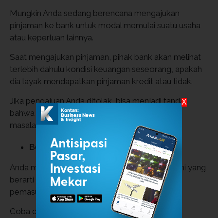
Mungkin Anda sedang berencana mengajukan
pinjaman ke bank untuk modal memulai suatu usaha
atau keperluan lainnya.
Saat mengajukan pinjaman, pihak bank akan melihat
terlebih dahulu kondisi keuangan seseorang, apakah
dia layak mendapatkan pinjaman kredit atau tidak.
Jika pengajuan Anda ditolak, bisa menjadi tanda
X
bahwa keuangan keluarga Anda sedang dalam
masalah.
Besar pasak dari pada tiang
Anda mungkin pernah mendengar peribahasa ini yang
berarti pengeluaran lebih besar dari pada
pemasukan.
Coba cek lagi apakah pengeluaran Anda sudah