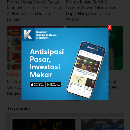
Promo Harga Spesial Rp 120
Promo Kintan Buffet &
Ribu untuk 1 Lusin Donat dan
Shaburi, Bayar Pakai Jenius
2 Minuman Dari Dunkin
Dapat Harga Spesial Rp
Donuts
70.000
X
Lifestyle
Personal Finance
Katalog Promo Superindo
Promo Harga Spesial Point
Weekday 9 Mei 2024, Promo
Coffee! 2 Botol KOPI BAPER
Harga Spesial Berakhir Hari Ini
Dibanderol Mulai Rp 30
Ribuan
Terpopuler