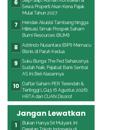
Siap-Siap! Rumah Kontrakan &
Sewa Properti Akan Kena Pajak
Mulai Tahun 2027
Hendak Akuisisi Tambang hingga
Hilirisasi, Simak Prospek Saham
Bumi Resources (BUMI)
Astrindo Nusantara (BIPI) Memacu
Bisnis di Paruh Kedua
Suku Bunga The Fed Seharusnya
Sudah Naik, Pejabat Bank Sentral
AS Ini Beri Alasannya
Daftar Saham PER Terendah &
Tertinggi LQ45 (6 Agustus 2026),
HRTA dan CUAN Disorot
Jangan Lewatkan
Bukan Hanya Sri Mulyani, Ini
Deretan Tokoh Indonesia di