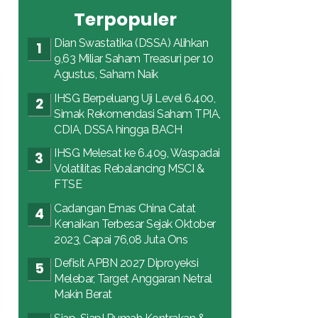
Terpopuler
Dian Swastatika (DSSA) Alihkan
9,63 Miliar Saham Treasuri per 10
Agustus, Saham Naik
IHSG Berpeluang Uji Level 6.400,
Simak Rekomendasi Saham TPIA,
CDIA, DSSA hingga BACH
IHSG Melesat ke 6.409, Waspadai
Volatilitas Rebalancing MSCI &
FTSE
Cadangan Emas China Catat
Kenaikan Terbesar Sejak Oktober
2023, Capai 76,08 Juta Ons
Defisit APBN 2027 Diproyeksi
Melebar, Target Anggaran Netral
Makin Berat