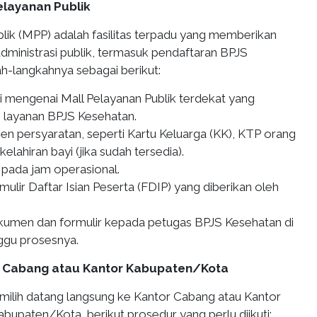
Pelayanan Publik
lik (MPP) adalah fasilitas terpadu yang memberikan
dministrasi publik, termasuk pendaftaran BPJS
h-langkahnya sebagai berikut:
si mengenai Mall Pelayanan Publik terdekat yang
layanan BPJS Kesehatan.
 persyaratan, seperti Kartu Keluarga (KK), KTP orang
kelahiran bayi (jika sudah tersedia).
pada jam operasional.
ulir Daftar Isian Peserta (FDIP) yang diberikan oleh
umen dan formulir kepada petugas BPJS Kesehatan di
ggu prosesnya.
or Cabang atau Kantor Kabupaten/Kota
emilih datang langsung ke Kantor Cabang atau Kantor
bupaten/Kota, berikut prosedur yang perlu diikuti: