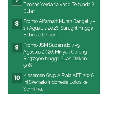
Timnas Yordania yang Tertunda 8
Bulan
Promo Alfamart Murah Banget 7–
13 Agustus 2026, Sunlight hingga
Bebelac Diskon
Promo JSM Superindo 7–9
Agustus 2026, Minyak Goreng
Rp37.900 hingga Buah Diskon
50%
Klasemen Grup A Piala AFF 2026:
Ini Skenario Indonesia Lolos ke
Semifinal