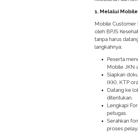
1. Melalui Mobil
Mobile Customer S
oleh BPJS Keseha
tanpa harus datan
langkahnya:
Peserta menca
Mobile JKN a
Siapkan doku
(KK), KTP ora
Datang ke lo
ditentukan.
Lengkapi Form
petugas.
Serahkan for
proses pelay