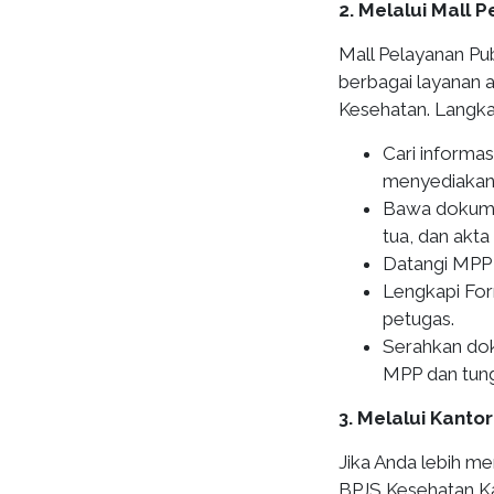
2. Melalui Mall 
Mall Pelayanan Pub
berbagai layanan a
Kesehatan. Langka
Cari informa
menyediakan 
Bawa dokumen
tua, dan akta 
Datangi MPP 
Lengkapi Form
petugas.
Serahkan dok
MPP dan tun
3. Melalui Kant
Jika Anda lebih m
BPJS Kesehatan Ka