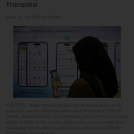
Transaksi
Sabtu, 26 Juli 2025 | 06:45 WIB
ILUSTRASI. Warga mencoba layanan fitur pembelian paket umroh
saat peluncuran fitur pembelian paket umrah di aplikasi BYOND di
Jakarta, Selasa (8/6/2025). Fitur pembelian paket umrah travel melalui
aplikasi BYOND by BSI tersebut dalam rangka mempermudah akses
masyarakat merencanakan ibadah umrah ke Tanah Suci. ANTARA
FOTO/Hafidz Mubarak A/agr