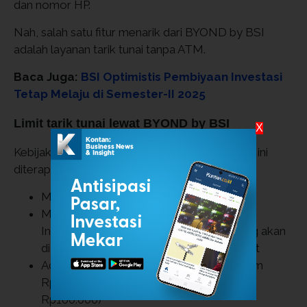
dan nomor HP.
Nah, salah satu fitur menarik dari BYOND by BSI
adalah layanan tarik tunai tanpa ATM.
Baca Juga:
BSI Optimistis Pembiyaan Investasi
Tetap Melaju di Semester-II 2025
Limit tarik tunai lewat BYOND by BSI
X
Kebijakan limit transaksi untuk layanan BYOND ini
diterapkan saat nasabah terdaftar aktif.
Melalui ATM BSI Gratis
Melalui Outlet Alfamart, Alfamidi, atau
Indomaret Rp2.000 (lima ribu rupiah) yang akan
didebet setelah transaksi berhasil di outlet
Ada 10 denominasi penarikan mulai denom
Rp100.000 hingga Rp1.000.000 (kelipatan
Rp100.000)