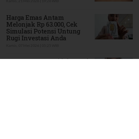
Kamis, 21 Mei 2026 | 19:26 WIB
Harga Emas Antam
Melonjak Rp 63.000, Cek
Simulasi Potensi Untung
Rugi Investasi Anda
Kamis, 07 Mei 2026 | 05:25 WIB
Mengapa Emas Tidak Cocok
Jangka Pendek? Intip
Kalkulasi Spread
Rabu, 06 Mei 2026 | 05:32 WIB
Jangan Salah Pilih! Risiko
Mobil Listrik Beda, Asuransi
Juga Harus Beda
Rabu, 29 April 2026 | 22:53 WIB
Tips Memilih Perusahaan