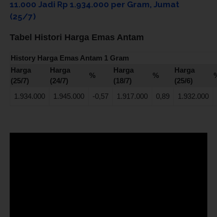
11.000 Jadi Rp 1.934.000 per Gram, Jumat
(25/7)
Tabel Histori Harga Emas Antam
History Harga Emas Antam 1 Gram
Harga
Harga
Harga
Harga
%
%
(25/7)
(24/7)
(18/7)
(25/6)
1.934.000
1.945.000
-0,57
1.917.000
0,89
1.932.000