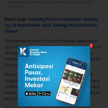
Promo Pizza Hut Terbaru 25-30 September 2023, Promo Dine In
Diskon 25%
Baca Juga:
Katalog Promo Superindo Terbaru
25-28 September 2023, Belanja Murah Diskon
Gajian
Selanjutnya di promo Pizza Hut terbaru ada diskon
X
25% untuk
pan regular pizza
khusus
dine in
mulai 27-
28 September 2023. Di promo Pizza Hut terbaru
September ini juga memberikan
cheesy bite regular
pizza khusus
dine in
.
Promo Pizza Hut terbaru tersebut berlaku mulai
tanggal 29-30 September 2023. Nah, jangan sampai
Anda melewatkan 3 menu lezat di promo Pizza Hut
terbaru mulai 25-30 September 2023 dengan diskon
besar khusus
dine in
tersebut.