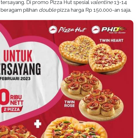
 tersayang. Di promo Pizza Hut spesial
valentine
13-14
a beragam pilihan
double
pizza harga Rp 150.000-an saja.