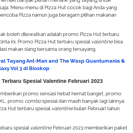
emiliki banyak pilihan menarik yang sayang untuk
 saja. Menu-menu di Pizza Hut cocok bagi Anda yang
 mencoba Pizza namun juga beragam pilihan makanan
idak boleh dilewatkan adalah promo Pizza Hut terbaru
inta ini. Promo Pizza Hut terbaru spesial
valentine
bisa
asi makan siang bersama orang tersayang.
al Tayang Ant-Man and The Wasp Quantumania &
axy Vol 3 di Bioskop
 Terbaru Spesial Valentine Februari 2023
memberikan promo sensasi hebat hemat banget, promo
XL, promo
combo
spesial dan masih banyak lagi lainnya.
zza Hut terbaru spesial
valentine
bulan Februari tahun
ebaru spesial
valentine
Februari 2023 memberikan paket