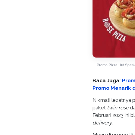
Promo Pizza Hut Spesia
Baca Juga:
Prom
Promo Menarik di
Nikmati lezatnya 
paket
twin rose
d
Februari 2023 ini 
delivery
.
Menu di promo Piz