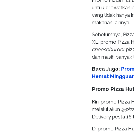
Promo Pizza Hut D
untuk dilewatkan 
yang tidak hanya 
makanan lainnya.
Sebelumnya, Pizz
XL, promo Pizza Hu
cheeseburger
piz
dan masih banyak l
Baca Juga:
Prom
Hemat Mingguan
Promo Pizza Hut
Kini promo Pizza 
melalui akun
@pizz
Delivery pesta 16
Di promo Pizza Hu