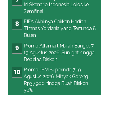
Ini Skenario Indonesia Lolos ke
Semifinal
FIFA Akhirnya Cairkan Hadiah
Timnas Yordania yang Tertunda 8
Bulan
Promo Alfamart Murah Banget 7–
13 Agustus 2026, Sunlight hingga
Bebelac Diskon
Promo JSM Superindo 7–9
Agustus 2026, Minyak Goreng
Rp37.900 hingga Buah Diskon
50%