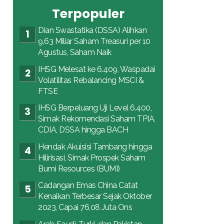
Terpopuler
Dian Swastatika (DSSA) Alihkan
9,63 Miliar Saham Treasuri per 10
Agustus, Saham Naik
IHSG Melesat ke 6.409, Waspadai
Volatilitas Rebalancing MSCI &
FTSE
IHSG Berpeluang Uji Level 6.400,
Simak Rekomendasi Saham TPIA,
CDIA, DSSA hingga BACH
Hendak Akuisisi Tambang hingga
Hilirisasi, Simak Prospek Saham
Bumi Resources (BUMI)
Cadangan Emas China Catat
Kenaikan Terbesar Sejak Oktober
2023, Capai 76,08 Juta Ons