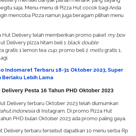
elivery memiliki banyak pilihan menarik yang sayang
begitu saja. Menu-menu di Pizza Hut cocok bagi Anda
ingin mencoba Pizza namun juga beragam pilihan menu
a Hut Delivery telah memberikan promo paket
my box
t Delivery pizza hitam beli 1
black double
za gratis 1 lemon tea
cup
, promo beli 2
melts
gratis 1,
agi.
o Indomaret Terbaru 18-31 Oktober 2023, Super
 Berlaku Lebih Lama
 Delivery Pesta 16 Tahun PHD Oktober 2023
Hut Delivery terbaru Oktober 2023 telah diumumkan
ahut.indonesia
di Instagram. Di promo Pizza Hut
 tahun PHD bulan Oktober 2023 ada promo paling gaya.
t Delivery terbaru tersebut dapatkan 10 menu serba Rp