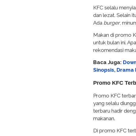
KFC selalu menyi
dan lezat. Selain 
Ada
burger
, minum
Makan di promo KF
untuk bulan ini. A
rekomendasi makan
Baca Juga:
Down
Sinopsis, Drama
Promo KFC Terb
Promo KFC terbar
yang selalu diung
terbaru hadir deng
makanan.
Di promo KFC terb