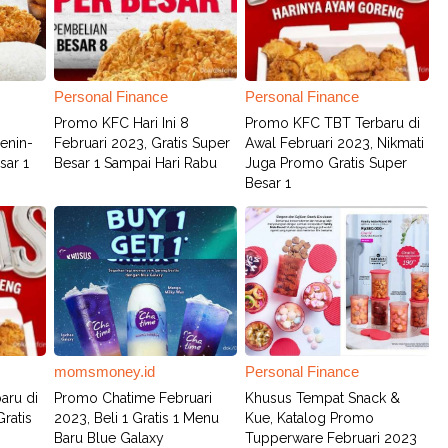
Personal Finance
Personal Finance
Promo KFC Hari Ini 8
Promo KFC TBT Terbaru di
Senin-
Februari 2023, Gratis Super
Awal Februari 2023, Nikmati
sar 1
Besar 1 Sampai Hari Rabu
Juga Promo Gratis Super
Besar 1
momsmoney.id
Personal Finance
aru di
Promo Chatime Februari
Khusus Tempat Snack &
ratis
2023, Beli 1 Gratis 1 Menu
Kue, Katalog Promo
Baru Blue Galaxy
Tupperware Februari 2023