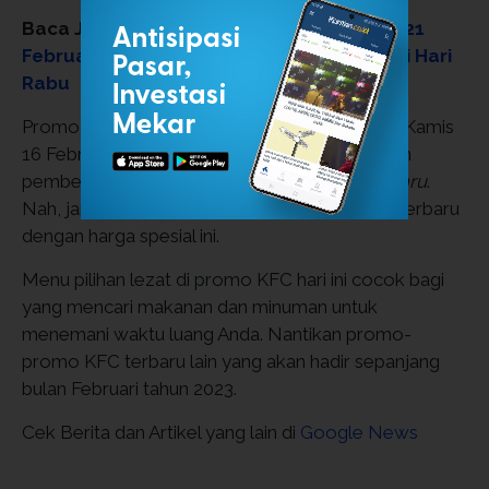
Baca Juga:
Promo Indomaret Terbaru 15-21
Februari 2023, Katalog Super Hemat Mulai Hari
Rabu
Promo KFC terbaru untuk
The Best Thursday
Kamis
16 Februari 2023 tersebut juga tersedia dengan
pembelian melalui ojek online maupun
drive thru
.
Nah, jangan sampai melewatkan promo KFC terbaru
dengan harga spesial ini.
Menu pilihan lezat di promo KFC hari ini cocok bagi
yang mencari makanan dan minuman untuk
menemani waktu luang Anda. Nantikan promo-
promo KFC terbaru lain yang akan hadir sepanjang
bulan Februari tahun 2023.
Cek Berita dan Artikel yang lain di
Google News