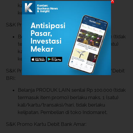
X
kali/kartu/transaksi/hari, tidak berlaku
kelipatan. Pembelian di toko Indomaret.
S&K Promo BERTANDA Kartu Kredit Mandiri:
Belanja PRODUK LAIN senilai Rp 150.000 (tidak
termasuk item promo) berlaku maks. 1 (satu)
kali/kartu/transaksi/hari, tidak berlaku
kelipatan. Pembelian di toko Indomaret.
S&K Promo BERTANDA Kartu Debit Permata/Debit
BRI:
Belanja PRODUK LAIN senilai Rp 100.000 (tidak
termasuk item promo) berlaku maks. 1 (satu)
kali/kartu/transaksi/hari, tidak berlaku
kelipatan. Pembelian di toko Indomaret.
S&K Promo Kartu Debit Bank Amar: