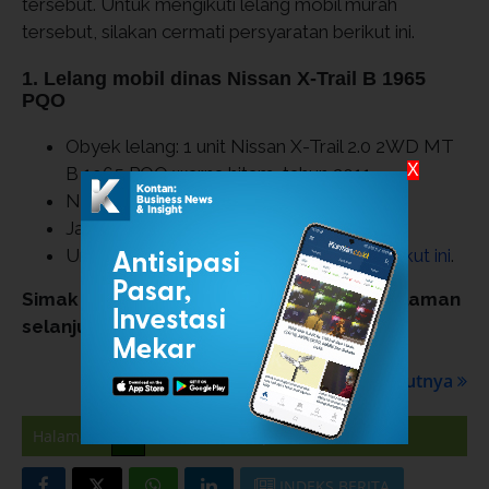
tersebut. Untuk mengikuti lelang mobil murah
tersebut, silakan cermati persyaratan berikut ini.
1. Lelang mobil dinas Nissan X-Trail B 1965
PQO
Obyek lelang: 1 unit Nissan X-Trail 2.0 2WD MT
X
B 1965 PQO warna hitam, tahun 2011
Nilai limit lelang mobil: Rp 66.774.000
Jaminan lelang mobil: Rp 15.300.000
Untuk ikut lelang mobil ini, klik tautan
berikut ini
.
Simak daftar lelang mobil dinas lain di halaman
selanjutnya
Selanjutnya
1
Halaman
2
3
Tampilkan Semua
INDEKS BERITA