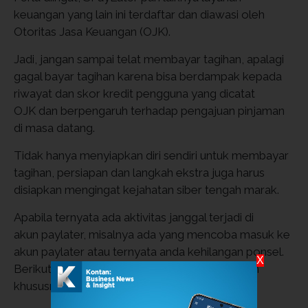
keuangan yang lain ini terdaftar dan diawasi oleh
Otoritas Jasa Keuangan (OJK).
Jadi, jangan sampai telat membayar tagihan, apalagi
gagal bayar tagihan karena bisa berdampak kepada
riwayat dan skor kredit pengguna yang dicatat
OJK dan berpengaruh terhadap pengajuan pinjaman
di masa datang.
Tidak hanya menyiapkan diri sendiri untuk membayar
tagihan, persiapan dan langkah ekstra juga harus
disiapkan mengingat kejahatan siber tengah marak.
Apabila ternyata ada aktivitas janggal terjadi di
akun paylater, misalnya ada yang mencoba masuk ke
akun paylater atau ternyata anda kehilangan ponsel.
X
Berikut beberapa tahapan yang perlu dilakukan
khususnya bagi pengguna SPaylater: