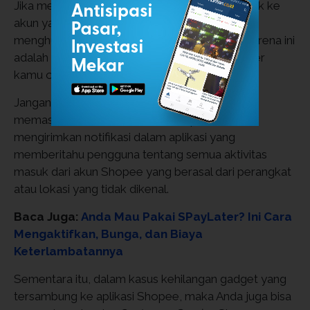
Jika menerima peringatan tentang upaya masuk ke
akun yang mencurigakan, maka anda perlu
menghubungi SPayLater
Customer Service
karena ini
adalah percobaan pengambilan akun SPayLater
kamu oleh pelaku kejahatan.
Jangan panik dan tetap tenang karena untuk
memastikan keamanan akun, Shopee akan
mengirimkan notifikasi dalam aplikasi yang
memberitahu pengguna tentang semua aktivitas
masuk dari akun Shopee yang berasal dari perangkat
atau lokasi yang tidak dikenal.
Baca Juga:
Anda Mau Pakai SPayLater? Ini Cara
Mengaktifkan, Bunga, dan Biaya
Keterlambatannya
Sementara itu, dalam kasus kehilangan gadget yang
tersambung ke aplikasi Shopee, maka Anda juga bisa