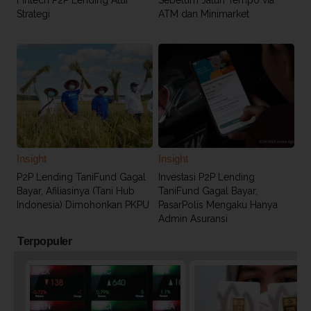
Fintech P2P Lending Atur
Sebelum Jatuh Tempo via
Strategi
ATM dan Minimarket
Insight
Insight
P2P Lending TaniFund Gagal
Investasi P2P Lending
Bayar, Afiliasinya (Tani Hub
TaniFund Gagal Bayar,
Indonesia) Dimohonkan PKPU
PasarPolis Mengaku Hanya
Admin Asuransi
Terpopuler