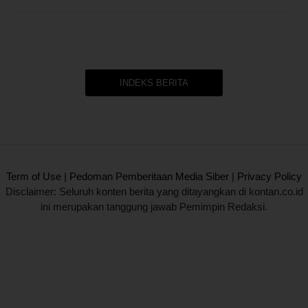
INDEKS BERITA
2020 @ Kontan.co.id All rights reserved.
Term of Use
|
Pedoman Pemberitaan Media Siber
|
Privacy Policy
Disclaimer: Seluruh konten berita yang ditayangkan di kontan.co.id
ini merupakan tanggung jawab Pemimpin Redaksi.