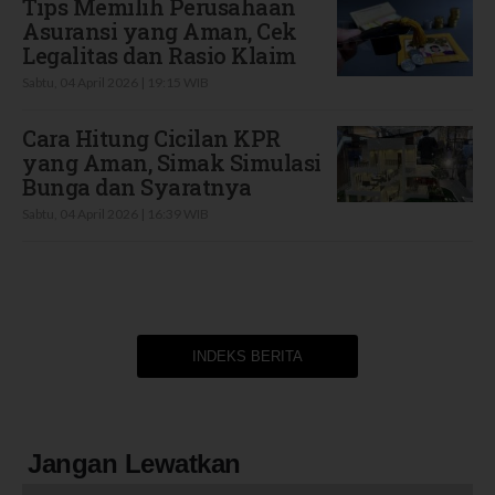
Tips Memilih Perusahaan
Asuransi yang Aman, Cek
Legalitas dan Rasio Klaim
Sabtu, 04 April 2026 | 19:15 WIB
Cara Hitung Cicilan KPR
yang Aman, Simak Simulasi
Bunga dan Syaratnya
Sabtu, 04 April 2026 | 16:39 WIB
INDEKS BERITA
Jangan Lewatkan