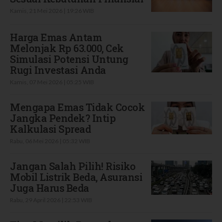
Kamis, 21 Mei 2026 | 19:26 WIB
Harga Emas Antam
Melonjak Rp 63.000, Cek
Simulasi Potensi Untung
Rugi Investasi Anda
Kamis, 07 Mei 2026 | 05:25 WIB
Mengapa Emas Tidak Cocok
Jangka Pendek? Intip
Kalkulasi Spread
Rabu, 06 Mei 2026 | 05:32 WIB
Jangan Salah Pilih! Risiko
Mobil Listrik Beda, Asuransi
Juga Harus Beda
Rabu, 29 April 2026 | 22:53 WIB