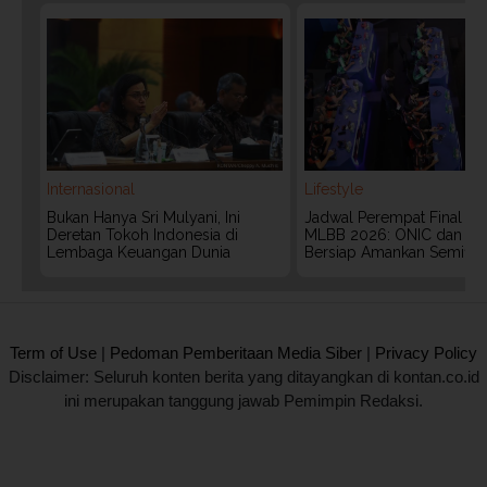
Internasional
Lifestyle
Bukan Hanya Sri Mulyani, Ini
Jadwal Perempat Final G
Deretan Tokoh Indonesia di
MLBB 2026: ONIC dan Vita
Lembaga Keuangan Dunia
Bersiap Amankan Semifina
2020 @ Kontan.co.id All rights reserved.
Term of Use
|
Pedoman Pemberitaan Media Siber
|
Privacy Policy
Disclaimer: Seluruh konten berita yang ditayangkan di kontan.co.id
ini merupakan tanggung jawab Pemimpin Redaksi.