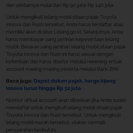
dan sekitarnya mulai dari Rp 90 juta-Rp 140 juta.
Untuk mengikuti lelang mobil sitaan pajak Toyota
Innova dan Rush tersebut, Anda harus terdaftar atau
memiliki akun di situs Lelang.go.id. Selanjutnya, Anda
harus membayar uang jaminan kepesertaan lelang
mobil. Besaran uang jaminan lelang mobil sitaan pajak
Toyota Innova dan Rush ini harus sesuai dengan
ketentuan dan harus disetor melalui rekening virtual
account masing-masing peserta melalui Bank BNI.
Baca juga:
Dapat diskon pajak, harga kijang
Innova turun hingga Rp 32 juta
Nomor virtual account akan diberikan jika Anda sudah
mendaftar untuk mengikuti lelang mobil sitaan pajak
Toyota Innova dan Rush tersebut. Untuk mengikuti
lelang mobil murah tersebut, silakan cermati
persyaratan berikut ini.