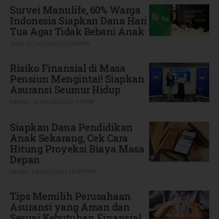
Survei Manulife, 60% Warga
Indonesia Siapkan Dana Hari
Tua Agar Tidak Bebani Anak
Senin, 27 Juli 2026 | 20:20 WIB
Risiko Finansial di Masa
Pensiun Mengintai! Siapkan
Asuransi Seumur Hidup
Minggu, 12 Juli 2026 | 12:59 WIB
Siapkan Dana Pendidikan
Anak Sekarang, Cek Cara
Hitung Proyeksi Biaya Masa
Depan
Minggu, 24 Mei 2026 | 18:35 WIB
Tips Memilih Perusahaan
Asuransi yang Aman dan
Sesuai Kebutuhan Finansial