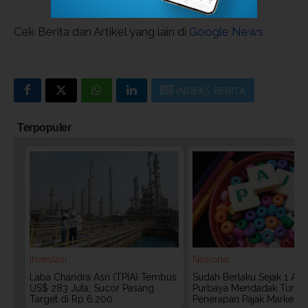
Cek Berita dan Artikel yang lain di
Google News
INDEKS BERITA
Terpopuler
Investasi
Nasional
Laba Chandra Asri (TPIA) Tembus
Sudah Berlaku Sejak 1 Agu
US$ 283 Juta, Sucor Pasang
Purbaya Mendadak Tunda
Target di Rp 6.200
Penerapan Pajak Marketpl