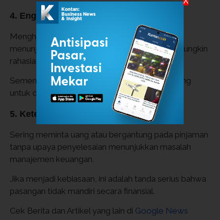
X
4. Enggan Mendiskusikan Uang
Menghindari pembicaraan tentang keuangan
menunjukkan adanya ketidaknyamanan atau mungkin
rahasia yang disembunyikan.
Sementara itu, transparansi justru sangat penting
untuk dasar kepercayaan.
5. Ketergantungan Finansial Berlebihan
Sering meminta uang atau bergantung pada pinjaman
tanpa upaya penyelesaian menunjukkan masalah
manajemen keuangan.
Jika menjadi kebiasaan, ini adalah tanda serius bahwa
pasangan tidak mandiri secara finansial.
Cek Berita dan Artikel yang lain di
Google News